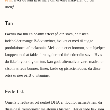
søvn
, hvor du kan læse mere om diverse madvarer, du bør
undgå.
Tun
Faktisk har tun en positiv effekt på din søvn, da fisken
indeholder mange B-6 vitaminer, hvilket er med til at øge
produktionen af melatonin. Melatonin er et hormon, som hjælper
kroppen med at falde til ro og dermed forbedrer din søvn. Hvis
du ikke bryder dig om tun, kan gode alternativer være madvarer
såsom tørrede bønner, linser, krebs og pistacienødder, da disse
også er rige på B-6 vitaminer.
Fede fisk
Omega-3 fedtsyrer og særligt DHA er godt for nattesøvnen, da
disse også frembringer melatonin i hjernen. Her er fede fisk som